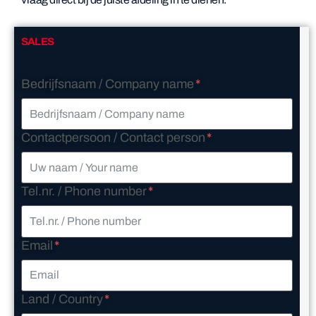
SALES
Bedrijfsnaam / Company name
Contactpersoon / Contact person
Tel.nr. / Phone number
Email
Land / Country