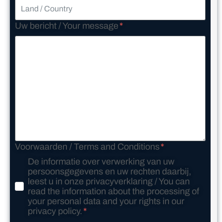
Uw bericht / Your message
Voorwaarden / Terms and Conditions
De informatie over verwerking van uw
persoonsgegevens en uw rechten daarbij,
leest u in onze privacyverklaring / You can
read the information about the processing of
your personal data and your rights in our
privacy policy.